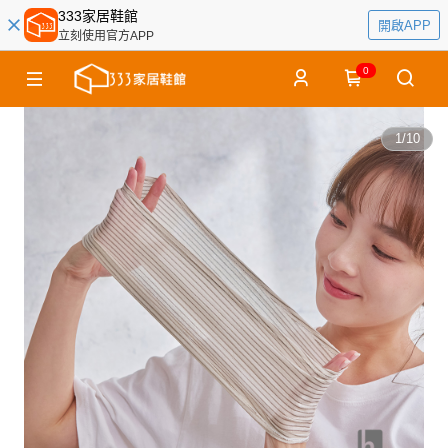
333家居鞋館
開啟APP
立刻使用官方APP
0
1
/
10