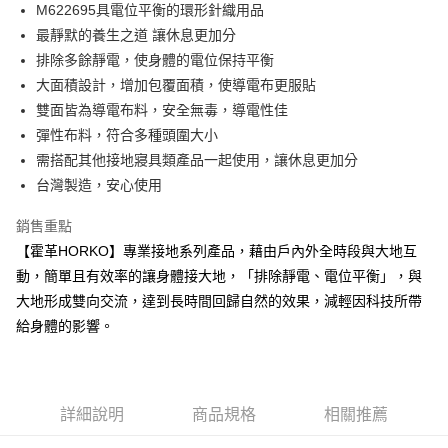
Apple Pay
M622695具電位平衡的環形針織用品
最靜默的養生之道 讓休息更加分
街口支付
排除多餘靜電，使身體的電位保持平衡
悠遊付
大面積設計，增加包覆面積，使導電布更服貼
雙面皆為導電布料，安全無毒，導電性佳
Google Pay
彈性布料，符合多種頭圍大小
AFTEE先享後付
需搭配其他接地寢具類產品一起使用，讓休息更加分
相關說明
台灣製造，安心使用
【關於「AFTEE先享後付」】
ATM付款
AFTEE先享後付是「在收到商品之後才付款」的支付方式。 讓您購物簡單
銷售重點
便利好安心！
【霍革HORKO】專業接地系列產品，藉由戶內外全時段與大地互
１．簡單：不需註冊會員、不需綁卡、不需儲值。
運送方式
２．便利：只要手機號碼，簡訊認證，即可結帳。
動，簡單且有效率的讓身體接大地，「排除靜電、電位平衡」，與
３．安心：先確認商品／服務後，再付款。
全家取貨付款
大地形成雙向交流，達到長時間回歸自然的效果，減輕因科技所帶
每筆NT$80，滿NT$490(含以上)免運費
給身體的影響。
【「AFTEE先享後付」結帳流程】
１．於結帳方式選擇「AFTEE先享後付」後，將跳轉至「AFTEE先享後付」
付款後 全家取貨
結帳頁面，進行簡訊認證並確認金額後，即可完成結帳。
２．訂單成立數日內，您將收到繳費通知簡訊。
每筆NT$80，滿NT$490(含以上)免運費
３．收到繳費通知簡訊後14天內，點擊此簡訊中的連結，可透過四大超商／
詳細說明
商品規格
相關推薦
ATM／網路銀行／等多元方式進行付款，方視為交易完成。
7-11取貨付款
※ 請注意：結帳手續完成當下不需立刻繳費，但若您需要取消訂單，請聯絡